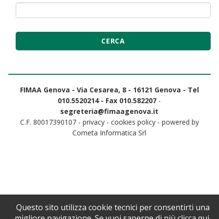
FIMAA Genova - Via Cesarea, 8 - 16121 Genova - Tel
010.5520214 - Fax 010.582207
-
segreteria@fimaagenova.it
C.F. 80017390107 -
privacy
-
cookies policy
- powered by
Cometa Informatica Srl
Questo sito utilizza cookie tecnici per consentirti una
migliore navigazione. Se vuoi saperne di più
clicca qui
.