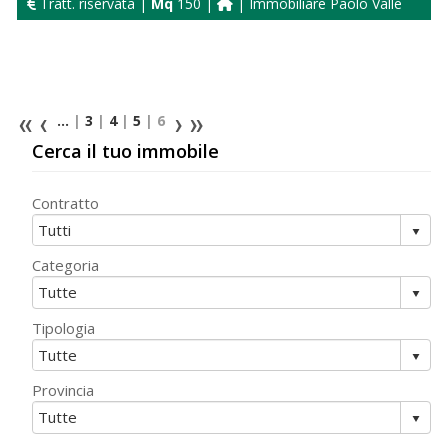
Tratt. riservata |
Mq
150 |
| Immobiliare Paolo Valle
...
|
3
|
4
|
5
| 6
Cerca il tuo immobile
Contratto
Categoria
Tipologia
Provincia