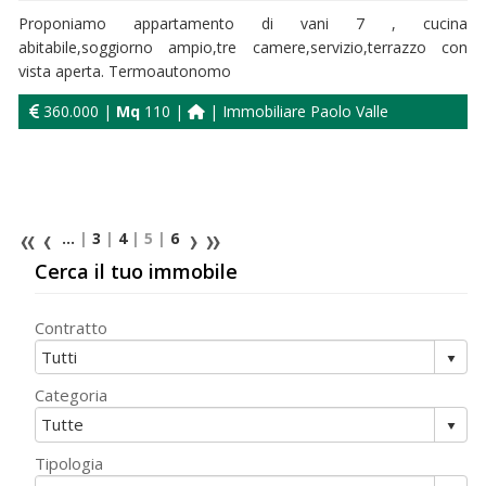
Proponiamo appartamento di vani 7 , cucina
abitabile,soggiorno ampio,tre camere,servizio,terrazzo con
vista aperta. Termoautonomo
360.000 |
Mq
110 |
| Immobiliare Paolo Valle
...
|
3
|
4
| 5 |
6
Cerca il tuo immobile
Contratto
Categoria
Tipologia