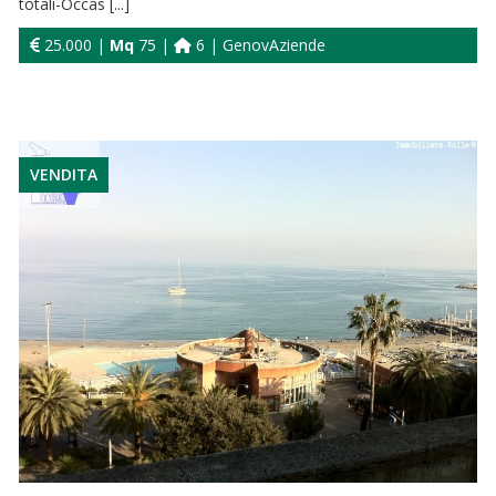
totali-Occas [...]
25.000 |
Mq
75 |
6 | GenovAziende
VENDITA