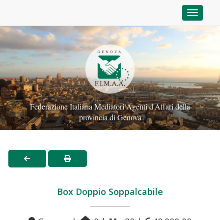
Toggle n
Federazione Italiana Mediatori Agenti d'Affari della
provincia di Genova
Box Doppio Soppalcabile